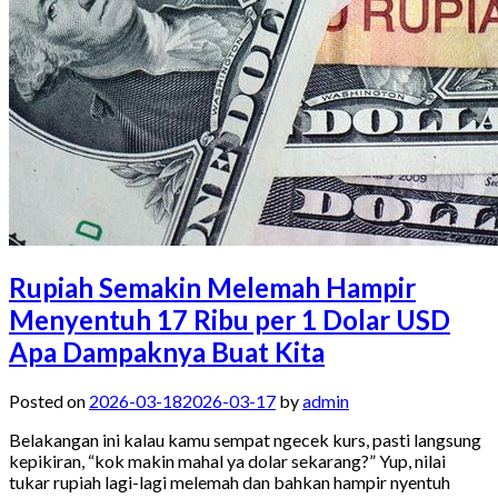
Rupiah Semakin Melemah Hampir
Menyentuh 17 Ribu per 1 Dolar USD
Apa Dampaknya Buat Kita
Posted on
2026-03-18
2026-03-17
by
admin
Belakangan ini kalau kamu sempat ngecek kurs, pasti langsung
kepikiran, “kok makin mahal ya dolar sekarang?” Yup, nilai
tukar rupiah lagi-lagi melemah dan bahkan hampir nyentuh